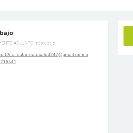
abajo
UMENTO ADJUNTO más abajo
a tu CV a: saboreatusalud247@gmail.com o
79215441