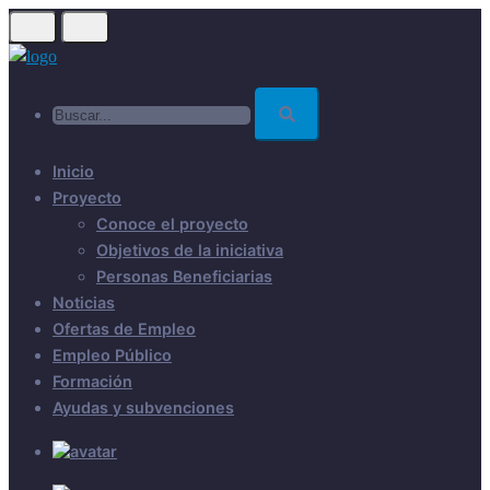
Skip
to
main
Buscar...
content
Inicio
Proyecto
Conoce el proyecto
Objetivos de la iniciativa
Personas Beneficiarias
Noticias
Ofertas de Empleo
Empleo Público
Formación
Ayudas y subvenciones