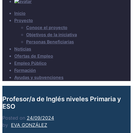
Inicio
Proyecto
Conoce el proyecto
Objetivos de la iniciativa
Personas Beneficiarias
Noticias
Ofertas de Empleo
Empleo Público
Formación
Ayudas y subvenciones
Profesor/a de Inglés niveles Primaria y
ESO
Posted on
24/09/2024
by
EVA GONZÁLEZ