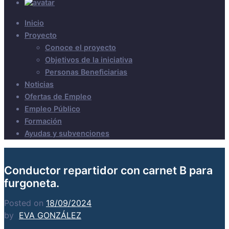
Inicio
Proyecto
Conoce el proyecto
Objetivos de la iniciativa
Personas Beneficiarias
Noticias
Ofertas de Empleo
Empleo Público
Formación
Ayudas y subvenciones
Conductor repartidor con carnet B para
furgoneta.
Posted on
18/09/2024
by
EVA GONZÁLEZ