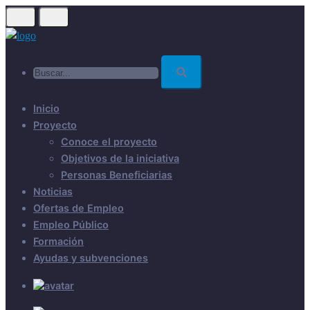
Skip
to
main
Buscar...
content
Inicio
Proyecto
Conoce el proyecto
Objetivos de la iniciativa
Personas Beneficiarias
Noticias
Ofertas de Empleo
Empleo Público
Formación
Ayudas y subvenciones