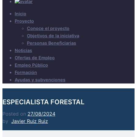
Inicio
Proyecto
Conoce el proyecto
Objetivos de la iniciativa
Personas Beneficiarias
Noticias
Ofertas de Empleo
Empleo Público
Formación
Ayudas y subvenciones
ESPECIALISTA FORESTAL
Posted on
27/08/2024
by
Javier Ruiz Ruiz