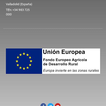
Valladolid (España)
Tlfn: +34 983 725
000