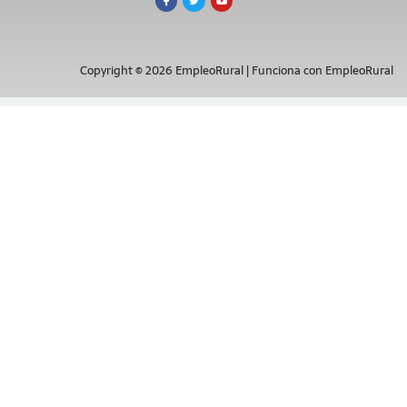
Copyright © 2026 EmpleoRural | Funciona con EmpleoRural