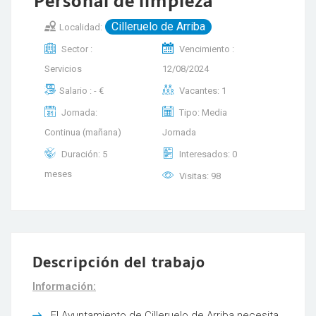
Personal de limpieza
Cilleruelo de Arriba
Localidad:
Sector :
Vencimiento :
Servicios
12/08/2024
Salario : - €
Vacantes: 1
Jornada:
Tipo: Media
Continua (mañana)
Jornada
Duración: 5
Interesados: 0
meses
Visitas: 98
Descripción del trabajo
Información:
El Ayuntamiento de Cilleruelo de Arriba necesita