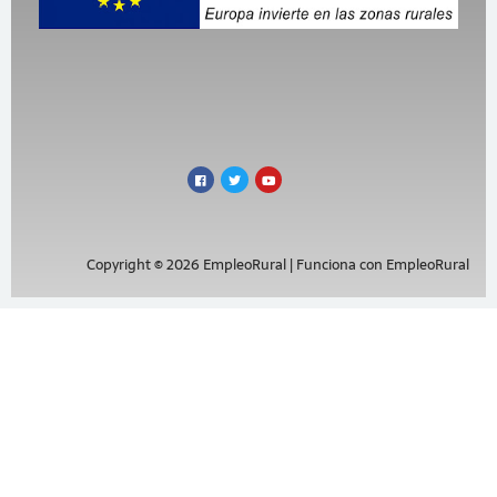
Copyright © 2026 EmpleoRural | Funciona con EmpleoRural