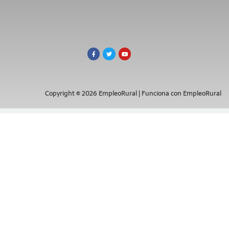
Copyright © 2026 EmpleoRural | Funciona con EmpleoRural