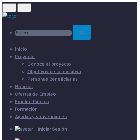
Skip
to
main
Buscar...
content
Inicio
Proyecto
Conoce el proyecto
Objetivos de la iniciativa
Personas Beneficiarias
Noticias
Ofertas de Empleo
Empleo Público
Formación
Ayudas y subvenciones
Iniciar Sesión