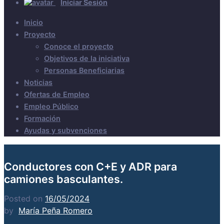
Iniciar Sesión
Inicio
Proyecto
Conoce el proyecto
Objetivos de la iniciativa
Personas Beneficiarias
Noticias
Ofertas de Empleo
Empleo Público
Formación
Ayudas y subvenciones
Conductores con C+E y ADR para
camiones basculantes.
Posted on
16/05/2024
by
María Peña Romero