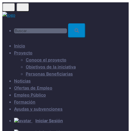
Skip
to
main
Buscar...
content
Inicio
Proyecto
Conoce el proyecto
Objetivos de la iniciativa
Personas Beneficiarias
Noticias
Ofertas de Empleo
Empleo Público
Formación
Ayudas y subvenciones
Iniciar Sesión