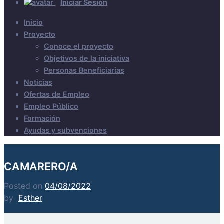
Iniciar Sesión
Inicio
Proyecto
Conoce el proyecto
Objetivos de la iniciativa
Personas Beneficiarias
Noticias
Ofertas de Empleo
Empleo Público
Formación
Ayudas y subvenciones
CAMARERO/A
Posted on
04/08/2022
by
Esther