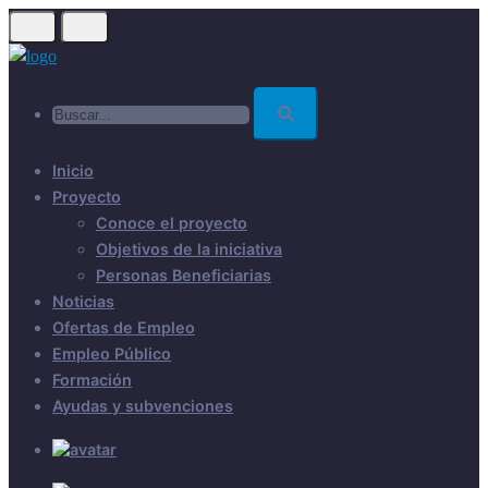
Skip
to
main
Buscar...
content
Inicio
Proyecto
Conoce el proyecto
Objetivos de la iniciativa
Personas Beneficiarias
Noticias
Ofertas de Empleo
Empleo Público
Formación
Ayudas y subvenciones