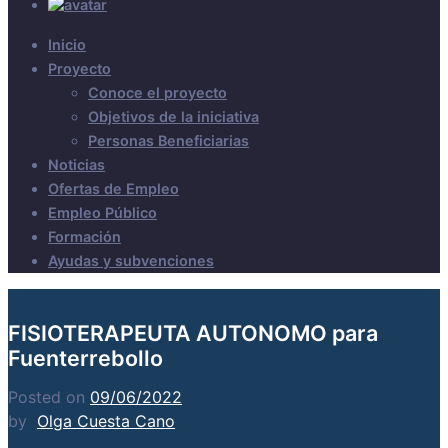
Inicio
Proyecto
Conoce el proyecto
Objetivos de la iniciativa
Personas Beneficiarias
Noticias
Ofertas de Empleo
Empleo Público
Formación
Ayudas y subvenciones
FISIOTERAPEUTA AUTONOMO para
Fuenterrebollo
Posted on
09/06/2022
by
Olga Cuesta Cano