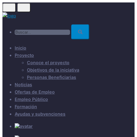
Skip
to
main
Buscar...
content
Inicio
Proyecto
Conoce el proyecto
Objetivos de la iniciativa
Personas Beneficiarias
Noticias
Ofertas de Empleo
Empleo Público
Formación
Ayudas y subvenciones