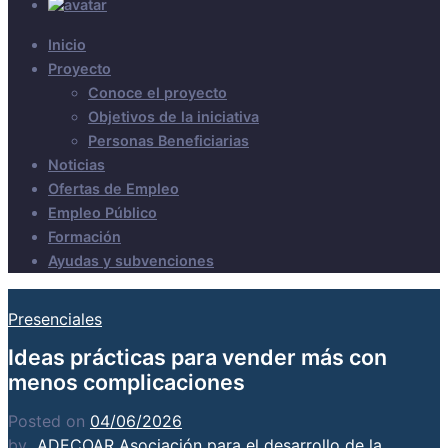
Inicio
Proyecto
Conoce el proyecto
Objetivos de la iniciativa
Personas Beneficiarias
Noticias
Ofertas de Empleo
Empleo Público
Formación
Ayudas y subvenciones
Presenciales
Ideas prácticas para vender más con
menos complicaciones
Posted on
04/06/2026
by
ADECOAR Asociación para el desarrollo de la