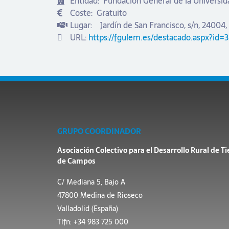
Entidad:
Fundación General de la Universid
Coste:
Gratuito
Lugar:
Jardín de San Francisco, s/n, 24004,
URL:
https://fgulem.es/destacado.aspx?id=
GRUPO COORDINADOR
Asociación Colectivo para el Desarrollo Rural de Ti
de Campos
C/ Mediana 5, Bajo A
47800 Medina de Rioseco
Valladolid (España)
Tlfn: +34 983 725 000