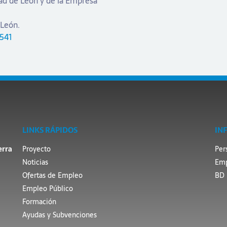
ad de León y de la Empresa
 León.
3541
LINKS RÁPIDOS
IN
erra
Proyecto
Per
Noticias
Emp
Ofertas de Empleo
BD 
Empleo Público
Formación
Ayudas y Subvenciones