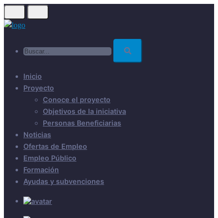
Skip
to
main
Buscar...
content
Inicio
Proyecto
Conoce el proyecto
Objetivos de la iniciativa
Personas Beneficiarias
Noticias
Ofertas de Empleo
Empleo Público
Formación
Ayudas y subvenciones