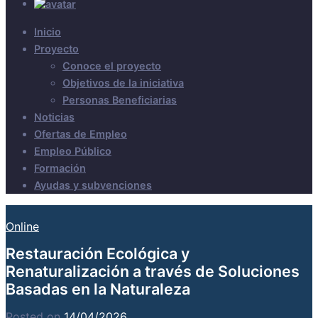
Inicio
Proyecto
Conoce el proyecto
Objetivos de la iniciativa
Personas Beneficiarias
Noticias
Ofertas de Empleo
Empleo Público
Formación
Ayudas y subvenciones
Online
Restauración Ecológica y
Renaturalización a través de Soluciones
Basadas en la Naturaleza
Posted on
14/04/2026