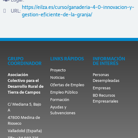
https://eilza.es/curso/ganaderia-4-0-innovacion-y-
URL:
gestion-eficiente-de-la-granja/
GRUPO
LINKS RÁPIDOS
INFORMACIÓN
COORDINADOR
DE INTERÉS
Proyecto
Asociación
Personas
Noticias
Colectivo para el
Desempleadas
Ofertas de Empleo
Desarrollo Rural de
Empresas
Tierra de Campos
Empleo Público
BD Recursos
Formación
Empresariales
C/ Mediana 5, Bajo
Ayudas y
A
Subvenciones
47800 Medina de
Rioseco
Valladolid (España)