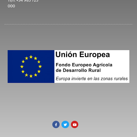
Tlfn: +34 983 725
000