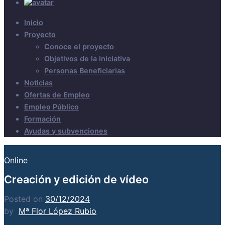
Inicio
Proyecto
Conoce el proyecto
Objetivos de la iniciativa
Personas Beneficiarias
Noticias
Ofertas de Empleo
Empleo Público
Formación
Ayudas y subvenciones
Online
Creación y edición de vídeo
Posted on
30/12/2024
by
Mª Flor López Rubio