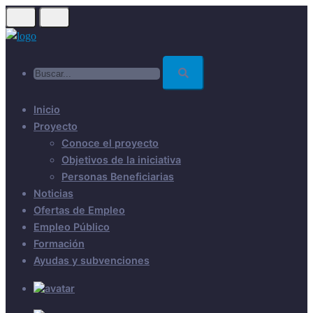
Skip
to
main
Buscar...
content
Inicio
Proyecto
Conoce el proyecto
Objetivos de la iniciativa
Personas Beneficiarias
Noticias
Ofertas de Empleo
Empleo Público
Formación
Ayudas y subvenciones