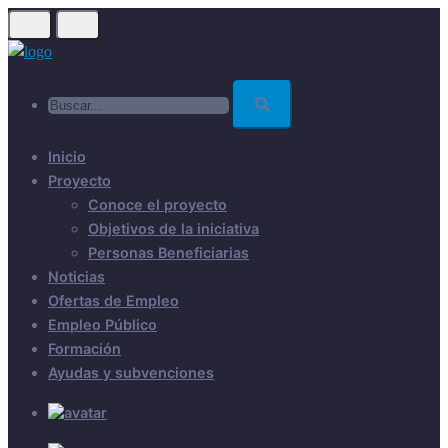
Skip
to
main
Buscar...
content
Inicio
Proyecto
Conoce el proyecto
Objetivos de la iniciativa
Personas Beneficiarias
Noticias
Ofertas de Empleo
Empleo Público
Formación
Ayudas y subvenciones