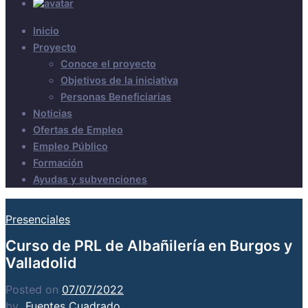
Inicio
Proyecto
Conoce el proyecto
Objetivos de la iniciativa
Personas Beneficiarias
Noticias
Ofertas de Empleo
Empleo Público
Formación
Ayudas y subvenciones
Presenciales
Curso de PRL de Albañilería en Burgos y
Valladolid
Posted on
07/07/2022
by
Fuentes Cuadrado