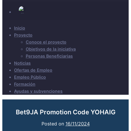
Inicio
Proyecto
Conoce el proyecto
Objetivos de la iniciativa
Personas Beneficiarias
Noticias
Ofertas de Empleo
Empleo Público
Formación
Ayudas y subvenciones
Bet9JA Promotion Code YOHAIG
Posted on
16/11/2024