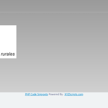
PHP Code Snippets
Powered By :
XYZScripts.com