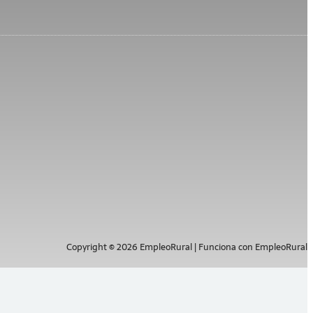
Copyright © 2026 EmpleoRural | Funciona con EmpleoRural