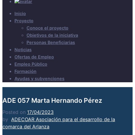
Inicio
Proyecto
Conoce el proyecto
Objetivos de la iniciativa
Personas Beneficiarias
Noticias
Ofertas de Empleo
Empleo Público
Formación
Ayudas y subvenciones
ADE 057 Marta Hernando Pérez
Posted on
17/04/2023
by
ADECOAR Asociación para el desarrollo de la
comarca del Arlanza