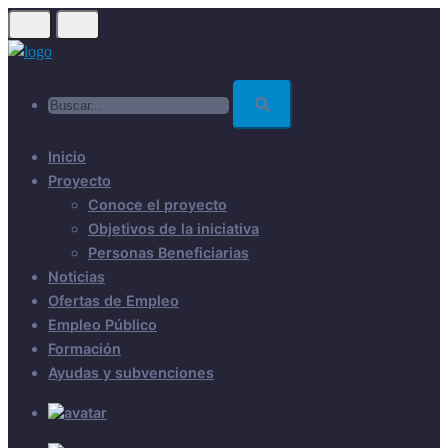
Skip
to
main
Buscar...
content
Inicio
Proyecto
Conoce el proyecto
Objetivos de la iniciativa
Personas Beneficiarias
Noticias
Ofertas de Empleo
Empleo Público
Formación
Ayudas y subvenciones