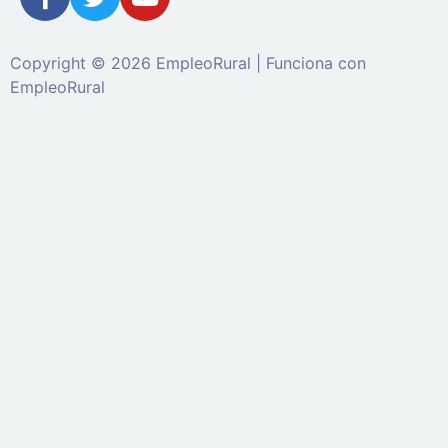
Copyright © 2026 EmpleoRural | Funciona con
EmpleoRural
Se requiere inicio de sesión de 'candidato' para
solicitar este trabajo.
Click aquí para
cerrar sesión
E
intenta de nuevo
Ingrese a su cuenta
Dirección de correo electrónico:
Contraseña: