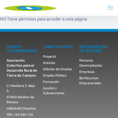
NO Tiene permisos para acceder a esta página
GRUPO
LINKS RÁPIDOS
INFORMACIÓN
COORDINADOR
DE INTERÉS
Proyecto
Personas
Asociación
Noticias
Desempleadas
Colectivo para el
Ofertas de Empleo
Desarrollo Rural de
Empresas
Empleo Público
Tierra de Campos
BD Recursos
Formación
Empresariales
C/ Mediana 5, Bajo
Ayudas y
A
Subvenciones
47800 Medina de
Rioseco
Valladolid (España)
Tlfn: +34 983 725