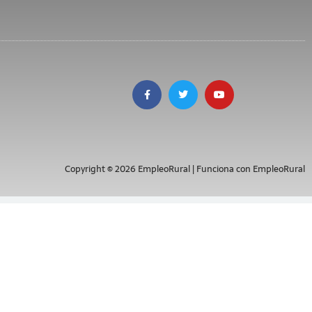
Copyright © 2026 EmpleoRural | Funciona con EmpleoRural