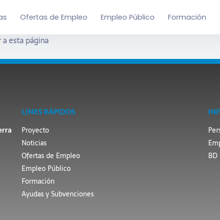
as
Ofertas de Empleo
Empleo Público
Formación
 a esta página
LINKS RÁPIDOS
IN
erra
Proyecto
Per
Noticias
Emp
Ofertas de Empleo
BD 
Empleo Público
Formación
Ayudas y Subvenciones