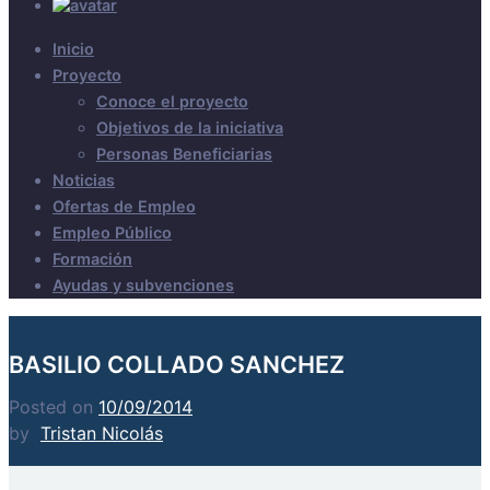
Inicio
Proyecto
Conoce el proyecto
Objetivos de la iniciativa
Personas Beneficiarias
Noticias
Ofertas de Empleo
Empleo Público
Formación
Ayudas y subvenciones
BASILIO COLLADO SANCHEZ
Posted on
10/09/2014
by
Tristan Nicolás