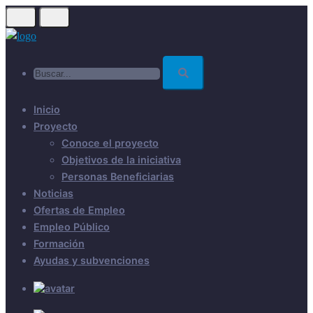
Skip
to
main
Buscar...
content
Inicio
Proyecto
Conoce el proyecto
Objetivos de la iniciativa
Personas Beneficiarias
Noticias
Ofertas de Empleo
Empleo Público
Formación
Ayudas y subvenciones