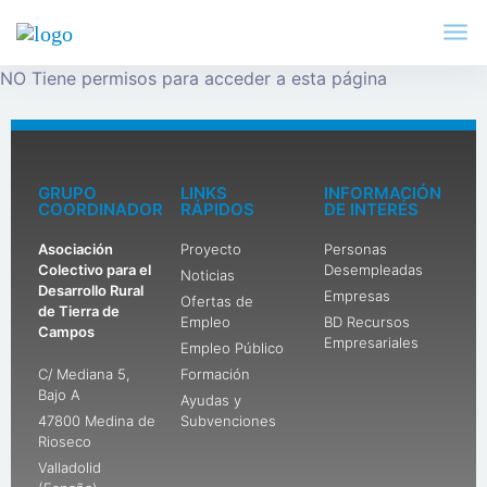
NO Tiene permisos para acceder a esta página
GRUPO
LINKS
INFORMACIÓN
COORDINADOR
RÁPIDOS
DE INTERÉS
Asociación
Proyecto
Personas
Colectivo para el
Desempleadas
Noticias
Desarrollo Rural
Empresas
Ofertas de
de Tierra de
Empleo
BD Recursos
Campos
Empresariales
Empleo Público
C/ Mediana 5,
Formación
Bajo A
Ayudas y
47800 Medina de
Subvenciones
Rioseco
Valladolid