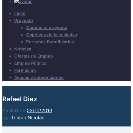
Inicio
Proyecto
Conoce el proyecto
Objetivos de la iniciativa
Personas Beneficiarias
Noticias
Ofertas de Empleo
Empleo Público
Formación
Ayudas y subvenciones
Rafael Diez
Posted on
03/10/2013
by
Tristan Nicolás