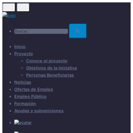
Skip
to
main
Buscar...
content
Inicio
Proyecto
Conoce el proyecto
Objetivos de la iniciativa
Personas Beneficiarias
Noticias
Ofertas de Empleo
Empleo Público
Formación
Ayudas y subvenciones