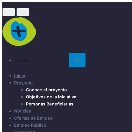
Skip
to
main
content
Buscar...
Inicio
Proyecto
Conoce el proyecto
Objetivos de la iniciativa
Personas Beneficiarias
Noticias
Ofertas de Empleo
Empleo Público