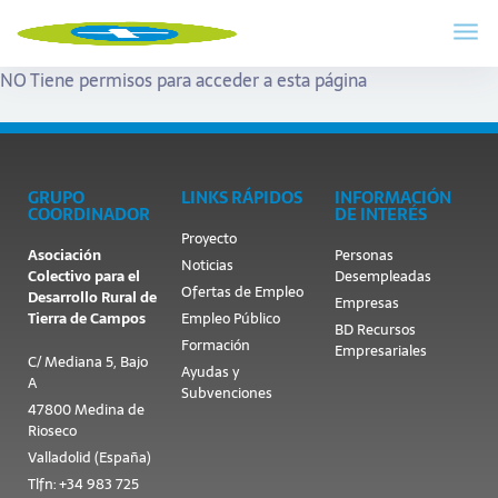
NO Tiene permisos para acceder a esta página
GRUPO
LINKS RÁPIDOS
INFORMACIÓN
COORDINADOR
DE INTERÉS
Proyecto
Asociación
Personas
Noticias
Colectivo para el
Desempleadas
Ofertas de Empleo
Desarrollo Rural de
Empresas
Tierra de Campos
Empleo Público
BD Recursos
Formación
Empresariales
C/ Mediana 5, Bajo
Ayudas y
A
Subvenciones
47800 Medina de
Rioseco
Valladolid (España)
Tlfn: +34 983 725