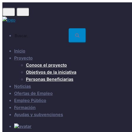
Skip
to
main
content
Buscar...
Inicio
Proyecto
Conoce el proyecto
Objetivos de la iniciativa
Personas Beneficiarias
Noticias
Ofertas de Empleo
Empleo Público
Formación
Ayudas y subvenciones