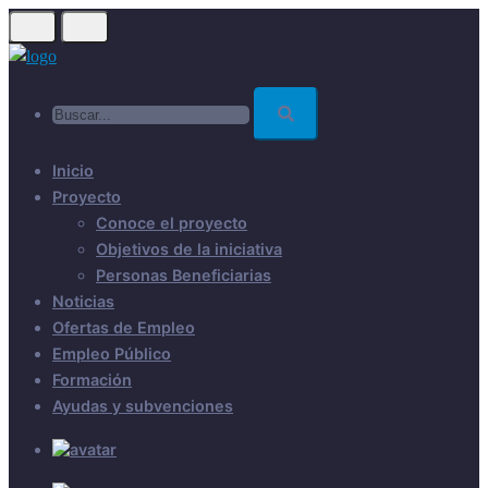
Skip
to
main
Buscar...
content
Inicio
Proyecto
Conoce el proyecto
Objetivos de la iniciativa
Personas Beneficiarias
Noticias
Ofertas de Empleo
Empleo Público
Formación
Ayudas y subvenciones