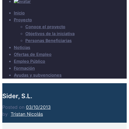
Inicio
Proyecto
Conoce el proyecto
Objetivos de la iniciativa
Personas Beneficiarias
Noticias
Ofertas de Empleo
Empleo Público
Formación
Ayudas y subvenciones
Sider, S.L.
Posted on
03/10/2013
by
Tristan Nicolás