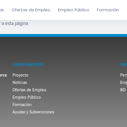
as
Ofertas de Empleo
Empleo Público
Formación
 a esta página
LINKS RÁPIDOS
IN
erra
Proyecto
Per
Noticias
Emp
Ofertas de Empleo
BD 
Empleo Público
Formación
Ayudas y Subvenciones