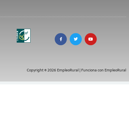
Copyright © 2026 EmpleoRural | Funciona con EmpleoRural