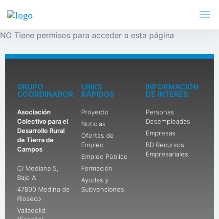
NO Tiene permisos para acceder a esta página
GRUPO
LINKS
INFORMACIÓN
COORDINADOR
RÁPIDOS
DE INTERÉS
Asociación
Proyecto
Personas
Colectivo para el
Desempleadas
Noticias
Desarrollo Rural
Empresas
Ofertas de
de Tierra de
Empleo
BD Recursos
Campos
Empresariales
Empleo Público
C/ Mediana 5,
Formación
Bajo A
Ayudas y
47800 Medina de
Subvenciones
Rioseco
Valladolid