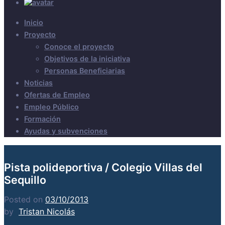
Inicio
Proyecto
Conoce el proyecto
Objetivos de la iniciativa
Personas Beneficiarias
Noticias
Ofertas de Empleo
Empleo Público
Formación
Ayudas y subvenciones
Pista polideportiva / Colegio Villas del
Sequillo
Posted on
03/10/2013
by
Tristan Nicolás