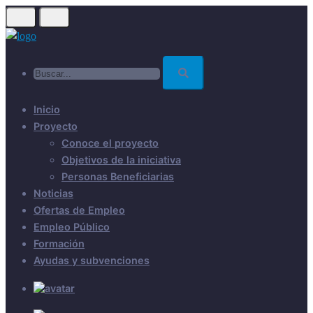
Skip
to
main
Buscar...
content
Inicio
Proyecto
Conoce el proyecto
Objetivos de la iniciativa
Personas Beneficiarias
Noticias
Ofertas de Empleo
Empleo Público
Formación
Ayudas y subvenciones