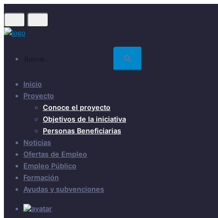
Skip
to
main
content
Buscar...
Inicio
Proyecto
Conoce el proyecto
Objetivos de la iniciativa
Personas Beneficiarias
Noticias
Ofertas de Empleo
Empleo Público
Formación
Ayudas y subvenciones