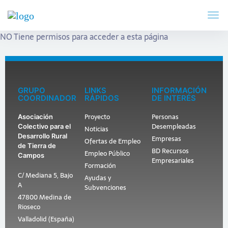
NO Tiene permisos para acceder a esta página
GRUPO
LINKS
INFORMACIÓN
COORDINADOR
RÁPIDOS
DE INTERÉS
Proyecto
Personas
Asociación
Desempleadas
Colectivo para el
Noticias
Desarrollo Rural
Empresas
Ofertas de Empleo
de Tierra de
BD Recursos
Empleo Público
Campos
Empresariales
Formación
C/ Mediana 5, Bajo
Ayudas y
A
Subvenciones
47800 Medina de
Rioseco
Valladolid (España)