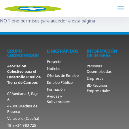
NO Tiene permisos para acceder a esta página
GRUPO
LINKS RÁPIDOS
INFORMACIÓN
COORDINADOR
DE INTERÉS
Proyecto
Asociación
Personas
Noticias
Colectivo para el
Desempleadas
Ofertas de Empleo
Desarrollo Rural de
Empresas
Tierra de Campos
Empleo Público
BD Recursos
Formación
Empresariales
C/ Mediana 5, Bajo
Ayudas y
A
Subvenciones
47800 Medina de
Rioseco
Valladolid (España)
Tlfn: +34 983 725