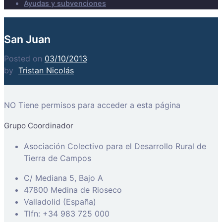
Ayudas y subvenciones
San Juan
Posted on
03/10/2013
by
Tristan Nicolás
NO Tiene permisos para acceder a esta página
Grupo Coordinador
Asociación Colectivo para el Desarrollo Rural de
Tierra de Campos
C/ Mediana 5, Bajo A
47800 Medina de Rioseco
Valladolid (España)
Tlfn: +34 983 725 000