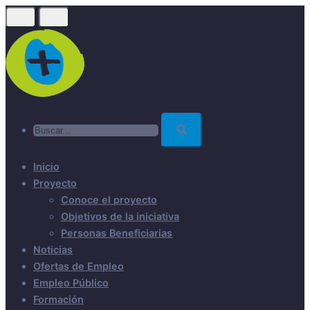
Skip
to
main
content
Buscar...
Inicio
Proyecto
Conoce el proyecto
Objetivos de la iniciativa
Personas Beneficiarias
Noticias
Ofertas de Empleo
Empleo Público
Formación