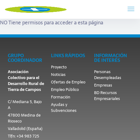
NO Tiene permisos para acceder a esta página
GRUPO
LINKS RÁPIDOS
INFORMACIÓN
COORDINADOR
DE INTERÉS
Proyecto
Asociación
Personas
Noticias
Colectivo para el
Desempleadas
Ofertas de Empleo
Desarrollo Rural de
Empresas
Tierra de Campos
Empleo Público
BD Recursos
Formación
Empresariales
C/ Mediana 5, Bajo
Ayudas y
A
Subvenciones
47800 Medina de
Rioseco
Valladolid (España)
Tlfn: +34 983 725