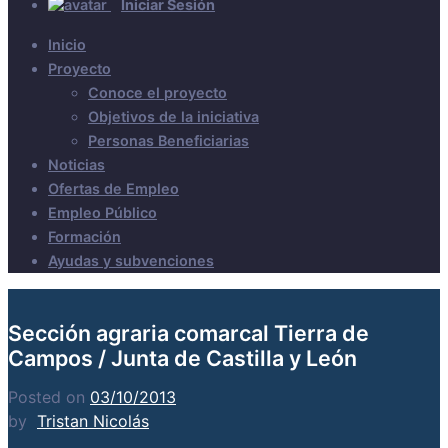
Iniciar Sesión
Inicio
Proyecto
Conoce el proyecto
Objetivos de la iniciativa
Personas Beneficiarias
Noticias
Ofertas de Empleo
Empleo Público
Formación
Ayudas y subvenciones
Sección agraria comarcal Tierra de
Campos / Junta de Castilla y León
Posted on
03/10/2013
by
Tristan Nicolás