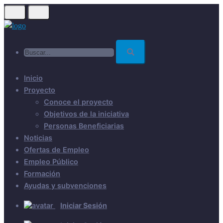
Skip
to
main
Buscar...
content
Inicio
Proyecto
Conoce el proyecto
Objetivos de la iniciativa
Personas Beneficiarias
Noticias
Ofertas de Empleo
Empleo Público
Formación
Ayudas y subvenciones
Iniciar Sesión