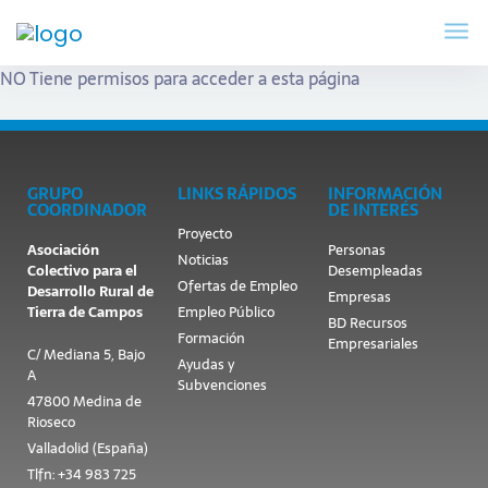
NO Tiene permisos para acceder a esta página
GRUPO
LINKS RÁPIDOS
INFORMACIÓN
COORDINADOR
DE INTERÉS
Proyecto
Asociación
Personas
Noticias
Colectivo para el
Desempleadas
Ofertas de Empleo
Desarrollo Rural de
Empresas
Tierra de Campos
Empleo Público
BD Recursos
Formación
Empresariales
C/ Mediana 5, Bajo
Ayudas y
A
Subvenciones
47800 Medina de
Rioseco
Valladolid (España)
Tlfn: +34 983 725