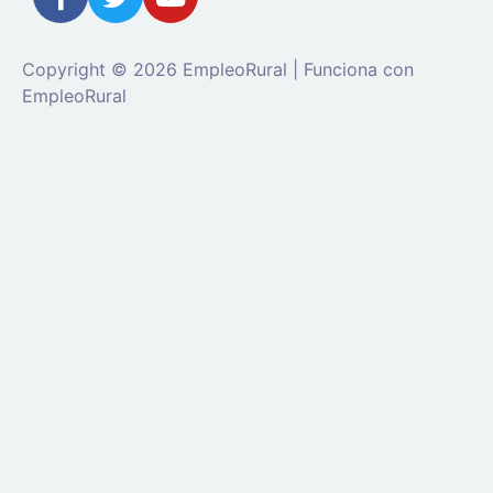
Copyright © 2026 EmpleoRural | Funciona con
EmpleoRural
Se requiere inicio de sesión de 'candidato' para
solicitar este trabajo.
Click aquí para
cerrar sesión
E
intenta de nuevo
Ingrese a su cuenta
Dirección de correo electrónico:
Contraseña: