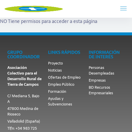
NO Tiene permisos para acceder a esta página
GRUPO
LINKS RÁPIDOS
INFORMACIÓN
COORDINADOR
DE INTERÉS
Proyecto
Asociación
Personas
Noticias
Colectivo para el
Desempleadas
Ofertas de Empleo
Desarrollo Rural de
Empresas
Tierra de Campos
Empleo Público
BD Recursos
Formación
Empresariales
C/ Mediana 5, Bajo
Ayudas y
A
Subvenciones
47800 Medina de
Rioseco
Valladolid (España)
Tlfn: +34 983 725