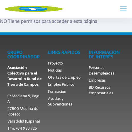
NO Tiene permisos para acceder a esta página
GRUPO
LINKS RÁPIDOS
INFORMACIÓN
COORDINADOR
DE INTERÉS
Proyecto
Asociación
Personas
Noticias
Colectivo para el
Desempleadas
Ofertas de Empleo
Desarrollo Rural de
Empresas
Tierra de Campos
Empleo Público
BD Recursos
Formación
Empresariales
C/ Mediana 5, Bajo
Ayudas y
A
Subvenciones
47800 Medina de
Rioseco
Valladolid (España)
Tlfn: +34 983 725