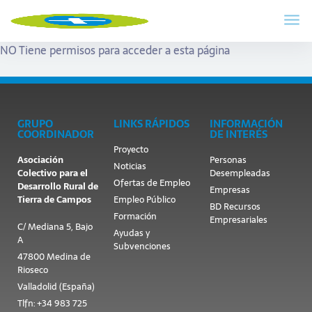
NO Tiene permisos para acceder a esta página
GRUPO
LINKS RÁPIDOS
INFORMACIÓN
COORDINADOR
DE INTERÉS
Proyecto
Asociación
Personas
Noticias
Colectivo para el
Desempleadas
Ofertas de Empleo
Desarrollo Rural de
Empresas
Tierra de Campos
Empleo Público
BD Recursos
Formación
Empresariales
C/ Mediana 5, Bajo
Ayudas y
A
Subvenciones
47800 Medina de
Rioseco
Valladolid (España)
Tlfn: +34 983 725