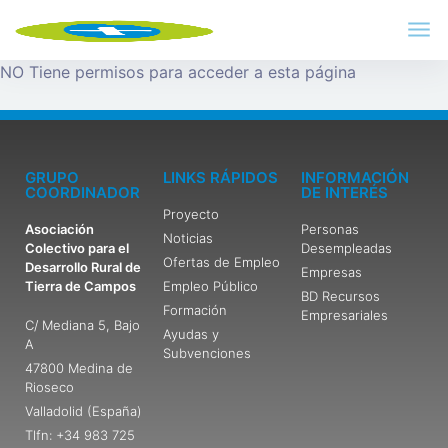
NO Tiene permisos para acceder a esta página
GRUPO
LINKS RÁPIDOS
INFORMACIÓN
COORDINADOR
DE INTERÉS
Proyecto
Asociación
Personas
Noticias
Colectivo para el
Desempleadas
Ofertas de Empleo
Desarrollo Rural de
Empresas
Tierra de Campos
Empleo Público
BD Recursos
Formación
Empresariales
C/ Mediana 5, Bajo
Ayudas y
A
Subvenciones
47800 Medina de
Rioseco
Valladolid (España)
Tlfn: +34 983 725