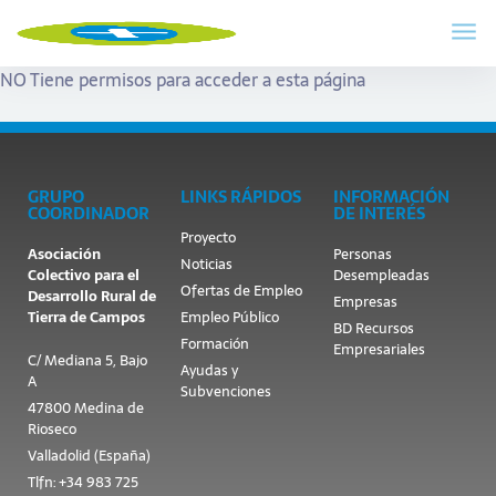
NO Tiene permisos para acceder a esta página
GRUPO
LINKS RÁPIDOS
INFORMACIÓN
COORDINADOR
DE INTERÉS
Proyecto
Asociación
Personas
Noticias
Colectivo para el
Desempleadas
Ofertas de Empleo
Desarrollo Rural de
Empresas
Tierra de Campos
Empleo Público
BD Recursos
Formación
Empresariales
C/ Mediana 5, Bajo
Ayudas y
A
Subvenciones
47800 Medina de
Rioseco
Valladolid (España)
Tlfn: +34 983 725