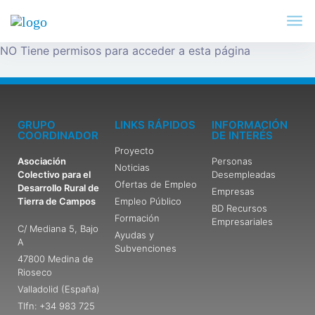
NO Tiene permisos para acceder a esta página
GRUPO
LINKS RÁPIDOS
INFORMACIÓN
COORDINADOR
DE INTERÉS
Proyecto
Asociación
Personas
Noticias
Colectivo para el
Desempleadas
Ofertas de Empleo
Desarrollo Rural de
Empresas
Tierra de Campos
Empleo Público
BD Recursos
Formación
Empresariales
C/ Mediana 5, Bajo
Ayudas y
A
Subvenciones
47800 Medina de
Rioseco
Valladolid (España)
Tlfn: +34 983 725