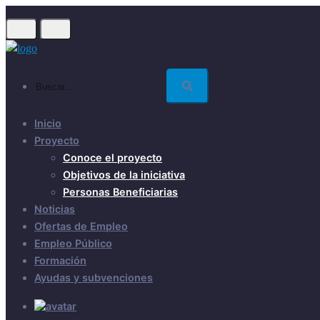
Skip
to
main
content
Buscar...
Inicio
Proyecto
Conoce el proyecto
Objetivos de la iniciativa
Personas Beneficiarias
Noticias
Ofertas de Empleo
Empleo Público
Formación
Ayudas y subvenciones