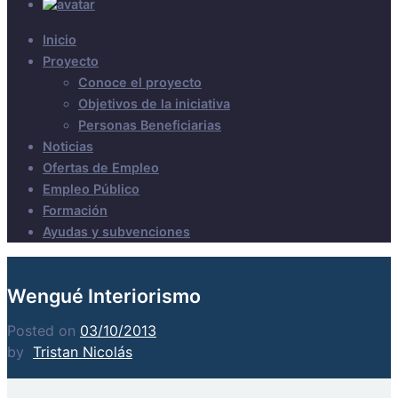
Inicio
Proyecto
Conoce el proyecto
Objetivos de la iniciativa
Personas Beneficiarias
Noticias
Ofertas de Empleo
Empleo Público
Formación
Ayudas y subvenciones
Wengué Interiorismo
Posted on
03/10/2013
by
Tristan Nicolás