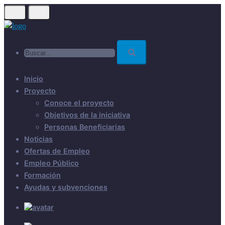
Skip
to
main
Buscar...
content
Inicio
Proyecto
Conoce el proyecto
Objetivos de la iniciativa
Personas Beneficiarias
Noticias
Ofertas de Empleo
Empleo Público
Formación
Ayudas y subvenciones