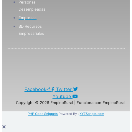
Personas
Desempleadas
Empresas
BD Recursos
Empresariales
Facebook-f
Twitter
Youtube
Copyright © 2026 EmpleoRural | Funciona con EmpleoRural
PHP Code Snippets
Powered By :
XYZScripts.com