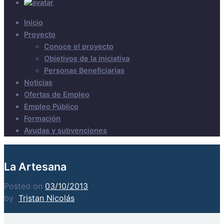
Inicio
Proyecto
Conoce el proyecto
Objetivos de la iniciativa
Personas Beneficiarias
Noticias
Ofertas de Empleo
Empleo Público
Formación
Ayudas y subvenciones
La Artesana
Posted on
03/10/2013
by
Tristan Nicolás