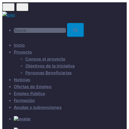
Skip
to
main
Buscar...
content
Inicio
Proyecto
Conoce el proyecto
Objetivos de la iniciativa
Personas Beneficiarias
Noticias
Ofertas de Empleo
Empleo Público
Formación
Ayudas y subvenciones