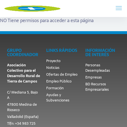
NO Tiene permisos para acceder a esta página
GRUPO
LINKS RÁPIDOS
INFORMACIÓN
COORDINADOR
DE INTERÉS
Proyecto
Asociación
Personas
Noticias
Colectivo para el
Desempleadas
Ofertas de Empleo
Desarrollo Rural de
Empresas
Tierra de Campos
Empleo Público
BD Recursos
Formación
Empresariales
C/ Mediana 5, Bajo
Ayudas y
A
Subvenciones
47800 Medina de
Rioseco
Valladolid (España)
Tlfn: +34 983 725